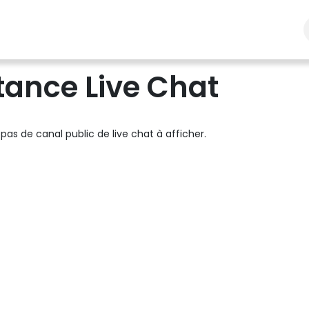
Nos prestations
Espace étudiants
Actualités
tance Live Chat
a pas de canal public de live chat à afficher.